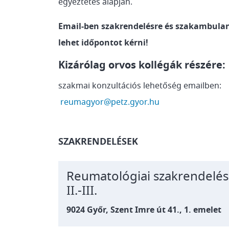
egyeztetés alapján.
Email-ben szakrendelésre és szakambula
lehet időpontot kérni!
Kizárólag orvos kollégák részére:
szakmai konzultációs lehetőség emailben:
reumagyor@petz.gyor.hu
SZAKRENDELÉSEK
Reumatológiai szakrendelés 
II.-III.
9024 Győr, Szent Imre út 41., 1. emelet