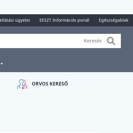
ellátási ügyelet
EESZT Információs portál
Egészségablak
Search
ORVOS KERESŐ