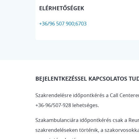
ELÉRHETŐSÉGEK
+36/96 507 900;6703
BEJELENTKEZÉSSEL KAPCSOLATOS TU
Szakrendelésre i
dőpontkérés a Call Centeren
+36-96/507-928 lehetséges.
Szakambulanciára időpontkérés csak a Reu
szakrendeléseken történik, a szakorvosokka