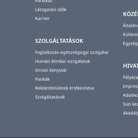
Parkolás
Látogatási idők
KÖZÉ
Karrier
Általán
Különös
SZOLGÁLTATÁSOK
Egység
Foglalkozás-egészségügyi szolgálat
Humán klinikai vizsgálatok
HIVA
Orvosi könyvtár
Pályáza
Patikák
Impre
Reklámfelületek értékesítése
Adatkez
Szolgáltatások
Süti ke
Akadály