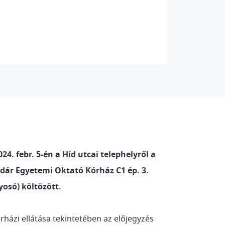
4. febr. 5-én a Híd utcai telephelyről a
dár Egyetemi Oktató Kórház C1 ép. 3.
yosó) költözött.
házi ellátása tekintetében az előjegyzés