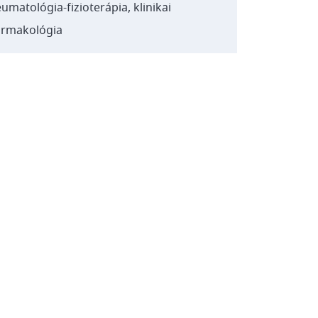
eumatológia-fizioterápia,
klinikai
armakológia