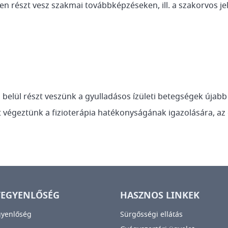
n részt vesz szakmai továbbképzéseken, ill. a szakorvos je
belül részt veszünk a gyulladásos ízületi betegségek újabb
 végeztünk a fizioterápia hatékonyságának igazolására, az 
YEGYENLŐSÉG
HASZNOS LINKEK
gyenlőség
Sürgősségi ellátás