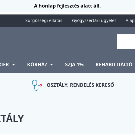
A honlap fejlesztés alatt áll.
Sürgősségi ellátás
Gyógyszertári ügyelet
Alap
RIER
KÓRHÁZ
SZJA 1%
REHABILITÁCIÓ
OSZTÁLY, RENDELÉS KERESŐ
ZTÁLY