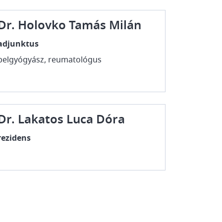
Dr. Holovko Tamás Milán
adjunktus
belgyógyász, reumatológus
Dr. Lakatos Luca Dóra
rezidens