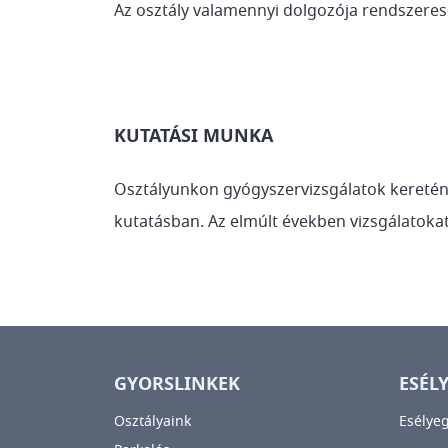
Az osztály valamennyi dolgozója rendszerese
KUTATÁSI MUNKA
Osztályunkon gyógyszervizsgálatok keretén 
kutatásban. Az elmúlt években vizsgálatokat
GYORSLINKEK
ESÉL
Osztályaink
Esélye