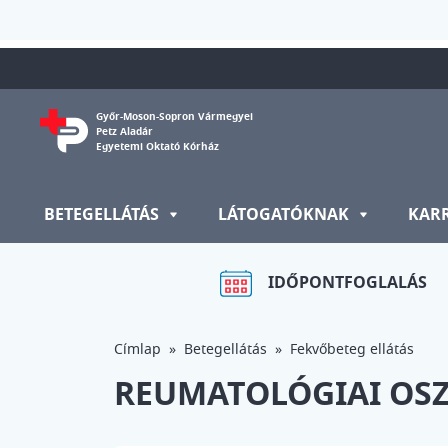
Ugrás a tartalomra
Győr-Moson-Sopron Vármegyei
Petz Aladár
Egyetemi Oktató Kórház
BETEGELLÁTÁS
LÁTOGATÓKNAK
KAR
IDŐPONTFOGLALÁS
Címlap
Betegellátás
Fekvőbeteg ellátás
REUMATOLÓGIAI OS