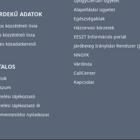
Gyógyszertári ügyelet
Alapellátási ügyelet
RDEKŰ ADATOK
Egészségablak
os közzétételi lista
Háziorvosi körzetek
 közzétételi lista
EESZT Információs portál
es közadatkereső
Járóbeteg Irányítási Rendszer (J
NNGYK
Várólista
TALOS
CallCenter
tok
Kapcsolat
sszum
elési tájékoztató
zelési tájékoztató 🍪
mentesítési nyilatkozat