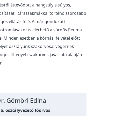
sről áttevődött a hangsúly a súlyos,
tosítását, társszakmákkal történő szorosabb
gős ellátás felé. A már gondozott
potromlásakor is elérhető a sürgős Reuma
e. Minden esetben a kórházi felvétel előtt
elyet osztályunk szakorvosai végeznek
ógus ill. egyéb szakorvos javaslata alapján
an.
r. Gömöri Edina
b. osztályvezető főorvos