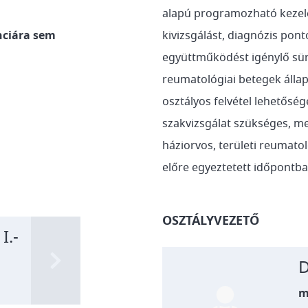
alapú programozható kezelé
nciára sem
kivizsgálást, diagnózis pon
együttműködést igénylő sür
reumatológiai betegek álla
osztályos felvétel lehetőség
szakvizsgálat szükséges, m
háziorvos, területi reumatol
előre egyeztetett időpontb
OSZTÁLYVEZETŐ
I.-
D
m