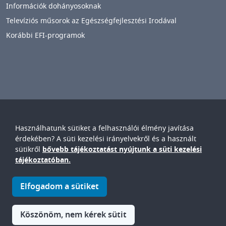
Információk dohányosoknak
Televíziós műsorok az Egészségfejlesztési Irodával
Korábbi EFI-programok
Használhatunk sütiket a felhasználói élmény javítása
Győr-Moson-Sopron Vármegyei
Petz Aladár
érdekében? A süti kezelési irányelvekről és a használt
Egyetemi Oktató Kórház
sütikről
bővebb tájékoztatást nyújtunk a süti kezelési
IMAGE
tájékoztatóban.
© Győr-Moson-Sopron Vármegyei Petz Aladár Egyetemi Oktató
Elfogadom a sütiket
Kórház • 9024. Győr, Vasvári P. u. 2-4.
IMAGE
Köszönöm, nem kérek sütit