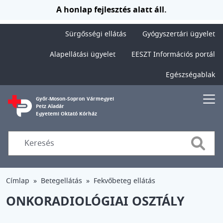
Ugrás a tartalomra
A honlap fejlesztés alatt áll.
Sürgősségi ellátás
Gyógyszertári ügyelet
Alapellátási ügyelet
EESZT Információs portál
Egészségablak
Győr-Moson-Sopron Vármegyei
Petz Aladár
Egyetemi Oktató Kórház
Searc
Címlap
Betegellátás
Fekvőbeteg ellátás
ONKORADIOLÓGIAI OSZTÁLY