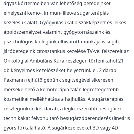
ágyas kórtermeiben van lehetőség betegeinket
elhelyezni kemo-, immun- illetve sugárterápiás
kezelésük alatt. Gyógyulásukat a szakképzett és lelkes
ápolószemélyzet valamint gyógytornászaink és
pszichológus kollégánk elhivatott munkája is segíti.
Járóbetegeink citosztatikus kezelése TV-vel felszerelt az
Onkológiai Ambuláns Kúra részlegen történikahol 21
db kényelmes kezelőszéket helyeztünk el. 2 darab
Paxmann fejhűtő gépünk segítségével sikeresen
mérsékelhető a kemoterápia talán legrettegettebb
kozmetikai mellékhatása a hajhullás. A sugárterápiás
részlegünkön két darab, a legkorszerűbb besugárzó
technikákat felvonultató besugárzóberendezés (lineáris
gyorsító) található. A sugárkezeléseket 3D vagy 4D