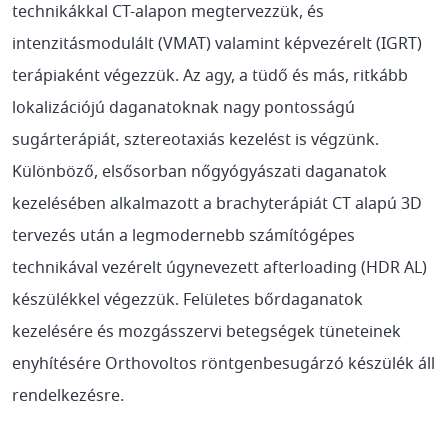
technikákkal CT-alapon megtervezzük, és
intenzitásmodulált (VMAT) valamint képvezérelt (IGRT)
terápiaként végezzük. Az agy, a tüdő és más, ritkább
lokalizációjú daganatoknak nagy pontosságú
sugárterápiát, sztereotaxiás kezelést is végzünk.
Különböző, elsősorban nőgyógyászati daganatok
kezelésében alkalmazott a brachyterápiát CT alapú 3D
tervezés után a legmodernebb számítógépes
technikával vezérelt úgynevezett afterloading (HDR AL)
készülékkel végezzük. Felületes bőrdaganatok
kezelésére és mozgásszervi betegségek tüneteinek
enyhítésére Orthovoltos röntgenbesugárzó készülék áll
rendelkezésre.