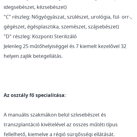
idegsebészet, kézsebészet)
"C" részleg: Nőgyógyászat, szülészet, urológia, fül- orr-,
gégészet, égésplasztika, szemészet, szájsebészet)
"D" részleg: Központi Sterilizáló
Jelenleg 25 műtőhelyiséggel és 7 kiemelt kezelővel 32
helyen zajlik betegellátás.
Az osztály fő specialitása:
A manuális szakmákon belül szívsebészet és
transzplantáció kivételével az összes műtéti típus
fellelhető, kiemelve a régió sürgősségi ellátását.