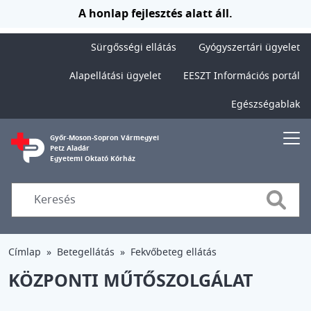
Ugrás a tartalomra
A honlap fejlesztés alatt áll.
Sürgősségi ellátás
Gyógyszertári ügyelet
Alapellátási ügyelet
EESZT Információs portál
Egészségablak
Győr-Moson-Sopron Vármegyei
Petz Aladár
Egyetemi Oktató Kórház
Searc
Címlap
Betegellátás
Fekvőbeteg ellátás
KÖZPONTI MŰTŐSZOLGÁLAT