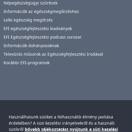
Népegészségügyi szűrések
Információk az egészségmegőrzéshez
Lelki egészség megőrzés
EFI egészségfejlesztési kiadványok
EFI Egészségfejlesztési podcast sorozat
Információk dohányosoknak
Televíziós műsorok az Egészségfejlesztési Irodával
Korábbi EFI-programok
Használhatunk sütiket a felhasználói élmény javítása
Győr-Moson-Sopron Vármegyei
Petz Aladár
érdekében? A süti kezelési irányelvekről és a használt
Egyetemi Oktató Kórház
sütikről
bővebb tájékoztatást nyújtunk a süti kezelési
IMAGE