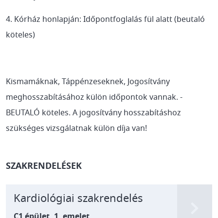
4. Kórház honlapján: Időpontfoglalás fül alatt (beutaló
köteles)
Kismamáknak, Táppénzeseknek, Jogosítvány
meghosszabításához külön időpontok vannak. -
BEUTALÓ köteles. A jogosítvány hosszabításhoz
szükséges vizsgálatnak külön díja van!
SZAKRENDELÉSEK
Kardiológiai szakrendelés
C1 épület, 1. emelet