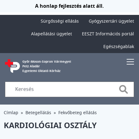
Ugrás a tartalomra
A honlap fejlesztés alatt áll.
Sürgősségi ellátás
Gyógyszertári ügyelet
Alapellátási ügyelet
EESZT Információs portál
Egészségablak
Győr-Moson-Sopron Vármegyei
Petz Aladár
Egyetemi Oktató Kórház
Searc
Címlap
Betegellátás
Fekvőbeteg ellátás
KARDIOLÓGIAI OSZTÁLY