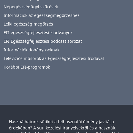
Népegészségügyi szűrések
Információk az egészségmegőrzéshez
Lelki egészség megőrzés
EFI egészségfejlesztési kiadványok
EFI Egészségfejlesztési podcast sorozat
Információk dohányosoknak
Televíziós műsorok az Egészségfejlesztési Irodával
Korábbi EFI-programok
Használhatunk sütiket a felhasználói élmény javítása
Győr-Moson-Sopron Vármegyei
Petz Aladár
érdekében? A süti kezelési irányelvekről és a használt
Egyetemi Oktató Kórház