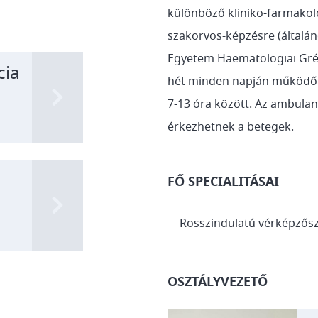
különböző kliniko-farmakol
szakorvos-képzésre (általá
Egyetem Haematologiai Gré
cia
hét minden napján működő H
7-13 óra között. Az ambulan
érkezhetnek a betegek.
FŐ SPECIALITÁSAI
Rosszindulatú vérképzős
OSZTÁLYVEZETŐ