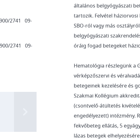
általános belgyógyászati be
tartozik. Felvétel háziorvos
-900/2741 09-
SBO-ról vagy más osztályról
belgyógyászati szakrendel
-900/2741 09-
óráig fogad betegeket házio
Hematológia részlegünk a
vérképzőszervi és véralvad
betegeinek kezelésére és g
Szakmai Kollégium akkreditác
(csontvelő-átültetés kivétel
engedélyezett) intézmény. 
fekvőbeteg ellátás, 5 egyág
lázas betegek elhelyezésére