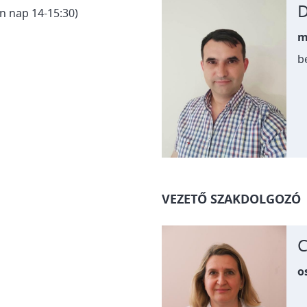
D
n nap 14-15:30)
m
b
VEZETŐ SZAKDOLGOZÓ
C
o