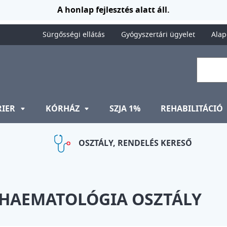
A honlap fejlesztés alatt áll.
Sürgősségi ellátás
Gyógyszertári ügyelet
Alap
RIER
KÓRHÁZ
SZJA 1%
REHABILITÁCIÓ
OSZTÁLY, RENDELÉS KERESŐ
- HAEMATOLÓGIA OSZTÁLY