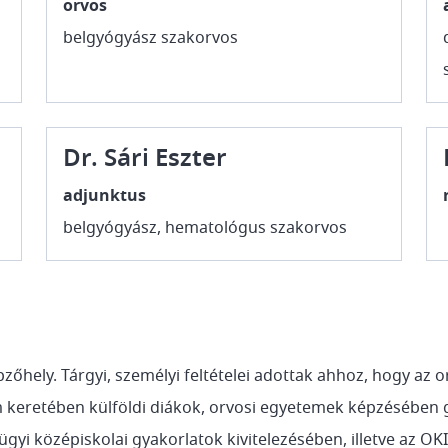
orvos
belgyógyász szakorvos
Dr. Sári Eszter
adjunktus
belgyógyász, hematológus szakorvos
őhely. Tárgyi, személyi feltételei adottak ahhoz, hogy az o
eretében külföldi diákok, orvosi egyetemek képzésében gya
yi középiskolai gyakorlatok kivitelezésében, illetve az OKI