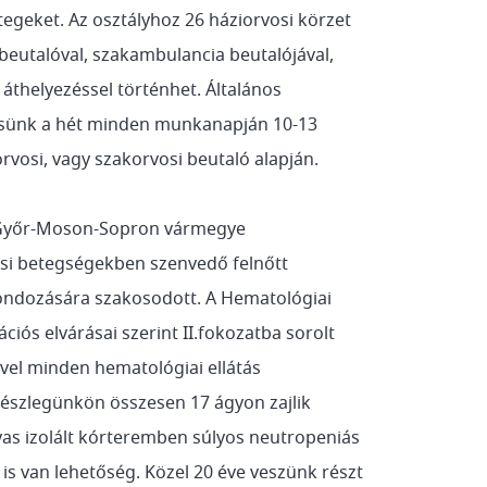
tegeket. Az osztályhoz 26 háziorvosi körzet
i beutalóval, szakambulancia beutalójával,
 áthelyezéssel történhet. Általános
ésünk a hét minden munkanapján 10-13
rvosi, vagy szakorvosi beutaló alapján.
 Győr-Moson-Sopron vármegye
ási betegségekben szenvedő felnőtt
ondozására szakosodott. A Hematológiai
iós elvárásai szerint II.fokozatba sorolt
ével minden hematológiai ellátás
Részlegünkön összesen 17 ágyon zajlik
yas izolált kórteremben súlyos neutropeniás
 is van lehetőség. Közel 20 éve veszünk részt