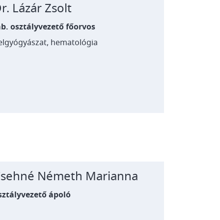
r. Lázár Zsolt
b. osztályvezető főorvos
elgyógyászat, hematológia
sehné Németh Marianna
sztályvezető ápoló