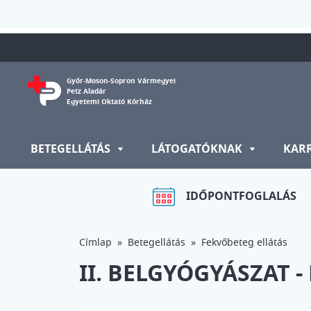
Ugrás a tartalomra
Győr-Moson-Sopron Vármegyei
Petz Aladár
Egyetemi Oktató Kórház
BETEGELLÁTÁS
LÁTOGATÓKNAK
KAR
IDŐPONTFOGLALÁS
Címlap
Betegellátás
Fekvőbeteg ellátás
II. BELGYÓGYÁSZAT 