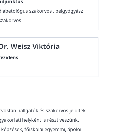
adjunktus
diabetológus szakorvos , belgyógyász
szakorvos
Dr. Weisz Viktória
rezidens
rvostan hallgatók és szakorvos jelöltek
korlati helyként is részt veszünk.
 képzések, főiskolai egyetemi, ápolói