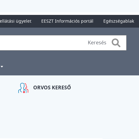
ellátási ügyelet
EESZT Információs portál
Egészségablak
Search
ORVOS KERESŐ