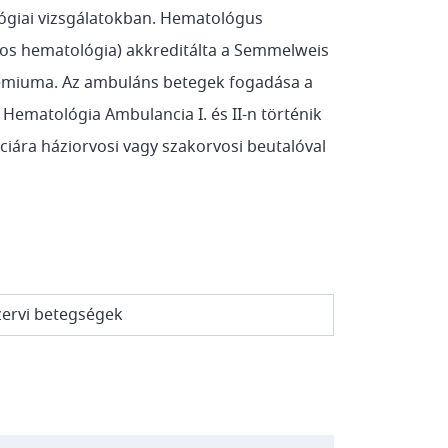
ógiai vizsgálatokban. Hematológus
nos hematológia) akkreditálta a Semmelweis
miuma. Az ambuláns betegek fogadása a
ematológia Ambulancia I. és II-n történik
ciára háziorvosi vagy szakorvosi beutalóval
zervi betegségek