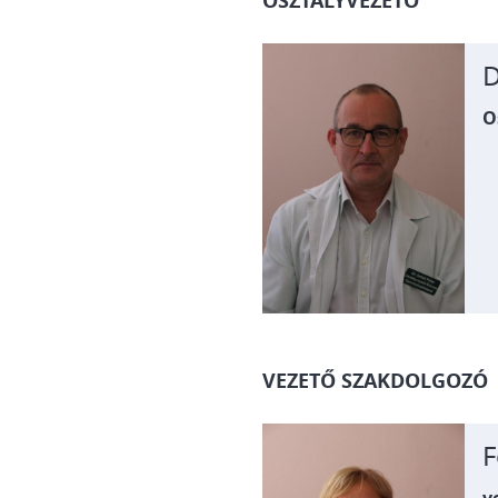
OSZTÁLYVEZETŐ
D
O
VEZETŐ SZAKDOLGOZÓ
F