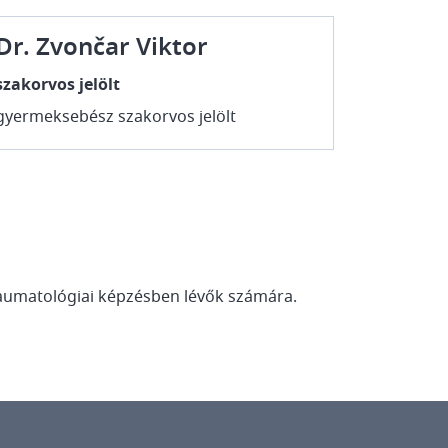
Dr. Zvončar Viktor
szakorvos jelölt
gyermeksebész szakorvos jelölt
raumatológiai képzésben lévők számára.