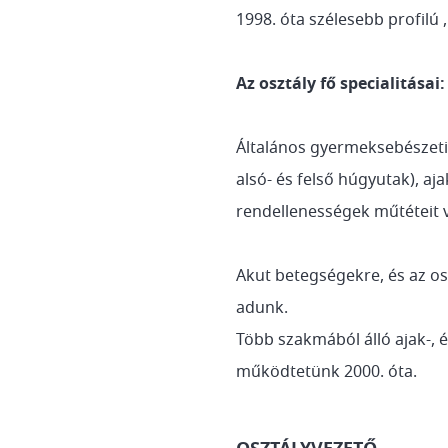
1998. óta szélesebb profilú 
Az osztály fő specialitásai:
Általános gyermeksebészeti,
alsó- és felső húgyutak), aj
rendellenességek műtéteit 
Akut betegségekre, és az os
adunk.
Több szakmából álló ajak-,
működtetünk 2000. óta.