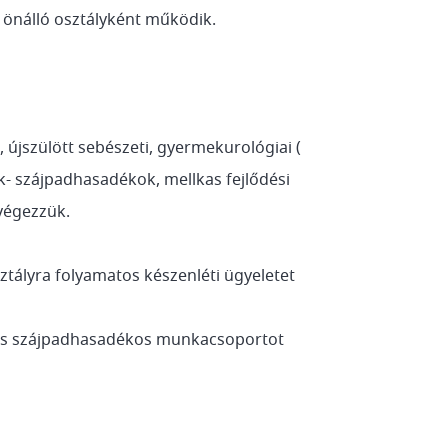
, önálló osztályként működik.
 újszülött sebészeti, gyermekurológiai (
ak- szájpadhasadékok, mellkas fejlődési
végezzük.
ztályra folyamatos készenléti ügyeletet
 és szájpadhasadékos munkacsoportot