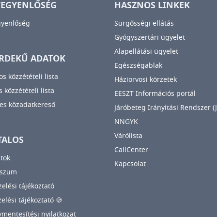
YEGYENLŐSÉG
HASZNOS LINKEK
gyenlőség
Sürgősségi ellátás
Gyógyszertári ügyelet
Alapellátási ügyelet
RDEKŰ ADATOK
Egészségablak
os közzétételi lista
Háziorvosi körzetek
 közzétételi lista
EESZT Információs portál
es közadatkereső
Járóbeteg Irányítási Rendszer (J
NNGYK
Várólista
TALOS
CallCenter
tok
Kapcsolat
sszum
elési tájékoztató
zelési tájékoztató 🍪
mentesítési nyilatkozat