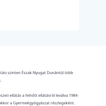
vitási szinten Észak-Nyugat Dunántúl több
.
eti ellátás a felnőtt ellátásról leválva 1984-
akkor a Gyermekgyógyászat részlegeként.