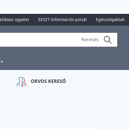
ellátási ügyelet
EESZT Információs portál
Egészségablak
Search
ORVOS KERESŐ