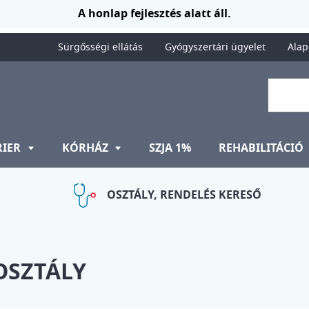
A honlap fejlesztés alatt áll.
Sürgősségi ellátás
Gyógyszertári ügyelet
Alap
RIER
KÓRHÁZ
SZJA 1%
REHABILITÁCIÓ
OSZTÁLY, RENDELÉS KERESŐ
OSZTÁLY