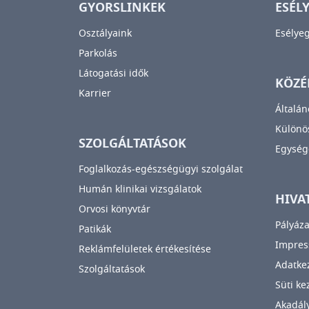
GYORSLINKEK
ESÉL
Osztályaink
Esélye
Parkolás
Látogatási idők
KÖZÉ
Karrier
Általán
Különös
SZOLGÁLTATÁSOK
Egység
Foglalkozás-egészségügyi szolgálat
Humán klinikai vizsgálatok
HIVA
Orvosi könyvtár
Pályáza
Patikák
Impre
Reklámfelületek értékesítése
Adatkez
Szolgáltatások
Süti ke
Akadály