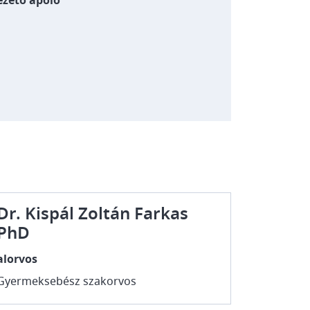
ezető ápoló
Dr. Kispál Zoltán Farkas
PhD
alorvos
Gyermeksebész szakorvos