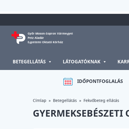
Ugrás a tartalomra
Győr-Moson-Sopron Vármegyei
Petz Aladár
Egyetemi Oktató Kórház
BETEGELLÁTÁS
LÁTOGATÓKNAK
KAR
IDŐPONTFOGLALÁS
Címlap
Betegellátás
Fekvőbeteg ellátás
GYERMEKSEBÉSZETI 