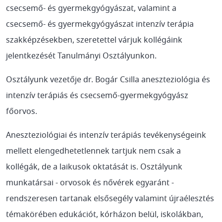
csecsemő- és gyermekgyógyászat, valamint a
csecsemő- és gyermekgyógyászat intenzív terápia
szakképzésekben, szeretettel várjuk kollégáink
jelentkezését Tanulmányi Osztályunkon.
Osztályunk vezetője dr. Bogár Csilla aneszteziológia és
intenzív terápiás és csecsemő-gyermekgyógyász
főorvos.
Aneszteziológiai és intenzív terápiás tevékenységeink
mellett elengedhetetlennek tartjuk nem csak a
kollégák, de a laikusok oktatását is. Osztályunk
munkatársai - orvosok és nővérek egyaránt -
rendszeresen tartanak elsősegély valamint újraélesztés
témakörében edukációt, kórházon belül, iskolákban,