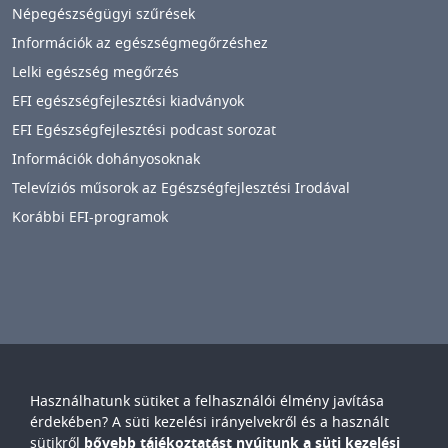
Népegészségügyi szűrések
Információk az egészségmegőrzéshez
Lelki egészség megőrzés
EFI egészségfejlesztési kiadványok
EFI Egészségfejlesztési podcast sorozat
Információk dohányosoknak
Televíziós műsorok az Egészségfejlesztési Irodával
Korábbi EFI-programok
Használhatunk sütiket a felhasználói élmény javítása
Győr-Moson-Sopron Vármegyei
Petz Aladár
érdekében? A süti kezelési irányelvekről és a használt
Egyetemi Oktató Kórház
sütikről
bővebb tájékoztatást nyújtunk a süti kezelési
IMAGE