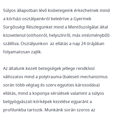
Súlyos állapotban lévő kisbetegeink érkezhetnek mind
a kórházi osztályainkról beleértve a Gyermek
Sürgősségi Részlegünket mind a Mentőszolgálat által
közvetlenül (otthonról, helyszínről, más intézményből)
szállítva. Osztályunkon az ellátás a nap 24 órájában
folyamatosan zajlik.
Az általunk kezelt betegségek jellege rendkívül
változatos mind a polytrauma (baleseti mechanizmus
során több végtag és szerv együttes károsodása)
ellátás, mind a koponya sérülések valamint a súlyos
belgyógyászati kórképek kezelése egyaránt a
profilunkba tartozik. Munkánk során szoros az