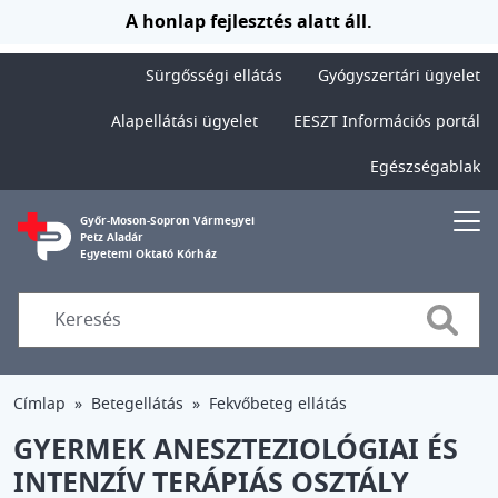
Ugrás a tartalomra
A honlap fejlesztés alatt áll.
Sürgősségi ellátás
Gyógyszertári ügyelet
Alapellátási ügyelet
EESZT Információs portál
Egészségablak
Győr-Moson-Sopron Vármegyei
Petz Aladár
Egyetemi Oktató Kórház
Searc
Címlap
Betegellátás
Fekvőbeteg ellátás
GYERMEK ANESZTEZIOLÓGIAI ÉS
INTENZÍV TERÁPIÁS OSZTÁLY