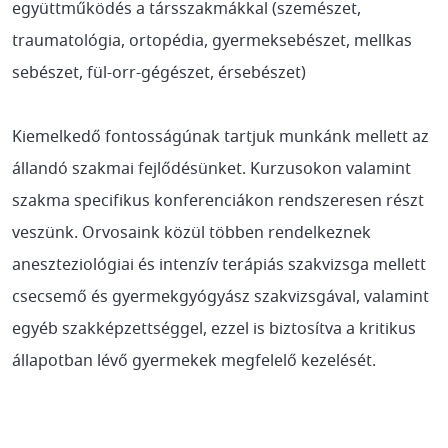
együttműködés a társszakmákkal (szemészet,
traumatológia, ortopédia, gyermeksebészet, mellkas
sebészet, fül-orr-gégészet, érsebészet)
Kiemelkedő fontosságúnak tartjuk munkánk mellett az
állandó szakmai fejlődésünket. Kurzusokon valamint
szakma specifikus konferenciákon rendszeresen részt
veszünk. Orvosaink közül többen rendelkeznek
aneszteziológiai és intenzív terápiás szakvizsga mellett
csecsemő és gyermekgyógyász szakvizsgával, valamint
egyéb szakképzettséggel, ezzel is biztosítva a kritikus
állapotban lévő gyermekek megfelelő kezelését.