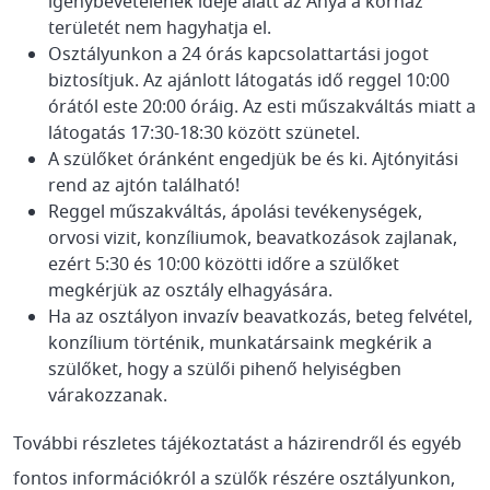
igénybevételének ideje alatt az Anya a kórház
területét nem hagyhatja el.
Osztályunkon a 24 órás kapcsolattartási jogot
biztosítjuk. Az ajánlott látogatás idő reggel 10:00
órától este 20:00 óráig. Az esti műszakváltás miatt a
látogatás 17:30-18:30 között szünetel.
A szülőket óránként engedjük be és ki. Ajtónyitási
rend az ajtón található!
Reggel műszakváltás, ápolási tevékenységek,
orvosi vizit, konzíliumok, beavatkozások zajlanak,
ezért 5:30 és 10:00 közötti időre a szülőket
megkérjük az osztály elhagyására.
Ha az osztályon invazív beavatkozás, beteg felvétel,
konzílium történik, munkatársaink megkérik a
szülőket, hogy a szülői pihenő helyiségben
várakozzanak.
További részletes tájékoztatást a házirendről és egyéb
fontos információkról a szülők részére osztályunkon,