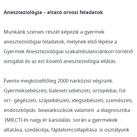
Aneszteziológia – altató orvosi feladatok
Munkánk szerves részét képezik a gyermek
aneszteziológiai feladatok, melynek első lépése a
Gyermek Aneszteziológiai szakambulanciánkon történő
vizsgálat és az ezt követő aneszteziológia ellátás.
Évente megközelítőleg 2000 narkózist végzünk.
Gyermeksebészeti, baleseti sebészeti, ortopédiai, fül-
orr- gégészeti, szájsebészeti, idegsebészeti, szemészeti,
endoszkópiás beavatkozások valamint a diagnosztika
(MR,CT) és nagy ér kanülálás során a gyermekek
altatása, szedációja, fájdalomcsillapítása is osztályunk