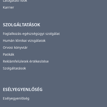
Látogatási idők
Karrier
SZOLGÁLTATÁSOK
Foglalkozás-egészségügyi szolgálat
Humán klinikai vizsgálatok
Orvosi könyvtár
Patikák
Reklámfelületek értékesítése
Szolgáltatások
ESÉLYEGYENLŐSÉG
Esélyegyenlőség