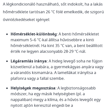
A légkondicionáló használható, sőt indokolt, ha a lakás
hőmérséklete tartósan 26 °C fölé emelkedik, de szigorú
óvintézkedéseket igényel:
Hőmérséklet-különbség
: A benti hőmérsékletet
maximum 5–6 °C-kal állítsa hűvösebbre a kinti
hőmérsékletnél. Ha kint 35 °C van, a bent beállított
érték ne legyen alacsonyabb 28-29 °C-nál.
Légáramlás iránya
: A hideg levegő soha ne fújjon
közvetlenül a babára, a gyermekágyas anyára vagy
a várandós kismamára. A lamellákat irányítsa a
plafonra vagy a fallal szembe.
Helyiségek megosztása
: A legbiztonságosabb
módszer, ha egy másik helyiségben (pl. a
nappaliban) megy a klíma, és a hűvös levegőt egy
nyitott ajtón keresztül engedi be a