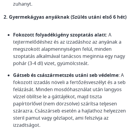
zuhanyt.
2. Gyermekágyas anyáknak (Szülés utáni első 6 hét)
Fokozott folyadékigény szoptatás alatt
: A
tejtermelődéshez és az izzadáshoz az anyának a
megszokott alapmennyiségen felül, minden
szoptatás alkalmával tanácsos meginnia egy nagy
pohár (3-4 dl) vizet, gyümölcsteát.
Gátseb és császármetszés utáni seb védelme
: A
fokozott izzadás növeli a fertőzésveszélyt és a seb
felázását. Minden mosdóhasználat után langyos
vízzel öblítse le a gáttájékot, majd tiszta
papírtörlővel (nem dörzsölve) szárítsa teljesen
szárazra. Császárseb esetén a hajlathoz helyezzen
steril pamut vagy gézlapot, ami felszívja az
izzadtságot.