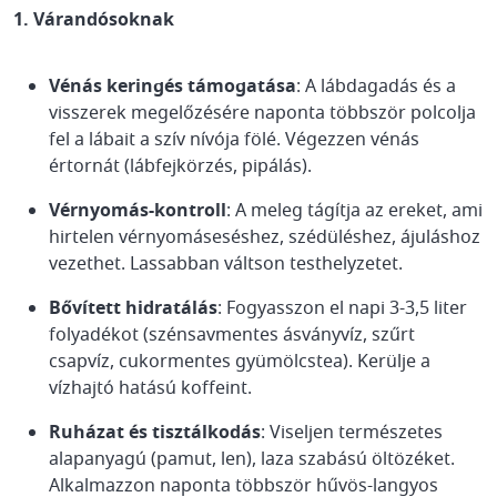
1. Várandósoknak
Vénás keringés támogatása
: A lábdagadás és a
visszerek megelőzésére naponta többször polcolja
fel a lábait a szív nívója fölé. Végezzen vénás
értornát (lábfejkörzés, pipálás).
Vérnyomás-kontroll
: A meleg tágítja az ereket, ami
hirtelen vérnyomáseséshez, szédüléshez, ájuláshoz
vezethet. Lassabban váltson testhelyzetet.
Bővített hidratálás
: Fogyasszon el napi 3-3,5 liter
folyadékot (szénsavmentes ásványvíz, szűrt
csapvíz, cukormentes gyümölcstea). Kerülje a
vízhajtó hatású koffeint.
Ruházat és tisztálkodás
: Viseljen természetes
alapanyagú (pamut, len), laza szabású öltözéket.
Alkalmazzon naponta többször hűvös-langyos