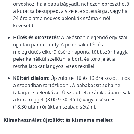
orvoshoz, ha a baba bágyadt, nehezen ébreszthető,
a kutacsa besüpped, a vizelete sötétsárga, vagy ha
24 óra alatt a nedves pelenkák száma 4-nél
kevesebb.
Hűtés és öltöztetés
: A lakásban elegendő egy szál
ujjatlan pamut body. A pelenkakiütés és
melegkiütés elkerülésére naponta többször hagyja
pelenka nélkül szellőzni a bőrt, és törölje át a
testhajlatokat langyos, vizes textillel.
Kültéri tilalom
: Újszülöttel 10 és 16 óra között tilos
a szabadban tartózkodni. A babakocsit soha ne
takarja le pelenkával. Újszülöttel a kánikulában csak
a kora reggeli (8:00-9:30 előtti) vagy a késő esti
(18:30 utáni) órákban szabad sétálni.
Klímahasználat újszülött és kismama mellett