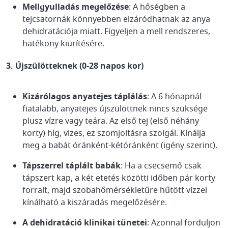
Mellgyulladás megelőzése
: A hőségben a
tejcsatornák könnyebben elzáródhatnak az anya
dehidratációja miatt. Figyeljen a mell rendszeres,
hatékony kiürítésére.
3. Újszülötteknek (0-28 napos kor)
Kizárólagos anyatejes táplálás
: A 6 hónapnál
fiatalabb, anyatejes újszülöttnek nincs szüksége
plusz vízre vagy teára. Az első tej (első néhány
korty) híg, vizes, ez szomjoltásra szolgál. Kínálja
meg a babát óránként-kétóránként (igény szerint).
Tápszerrel táplált babák
: Ha a csecsemő csak
tápszert kap, a két etetés közötti időben pár korty
forralt, majd szobahőmérsékletűre hűtött vízzel
kínálható a kiszáradás megelőzésére.
A dehidratáció klinikai tünetei
: Azonnal forduljon