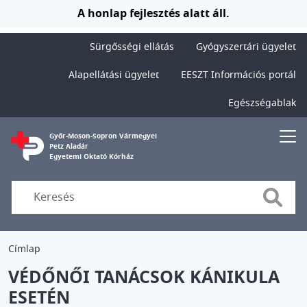
Ugrás a tartalomra
A honlap fejlesztés alatt áll.
Sürgősségi ellátás
Gyógyszertári ügyelet
Alapellátási ügyelet
EESZT Információs portál
Egészségablak
Győr-Moson-Sopron Vármegyei
Petz Aladár
Egyetemi Oktató Kórház
Searc
Címlap
VÉDŐNŐI TANÁCSOK KÁNIKULA
ESETÉN