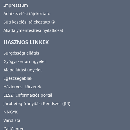
Impresszum
Adatkezelési tájékoztató
Süti kezelési tájékoztató 🍪
Akadálymentesítési nyilatkozat
HASZNOS LINKEK
Sürgősségi ellátás
Gyógyszertári ügyelet
Alapellátási ügyelet
Egészségablak
Háziorvosi körzetek
EESZT Információs portál
Járóbeteg Irányítási Rendszer (JIR)
NNGYK
Várólista
CallCenter