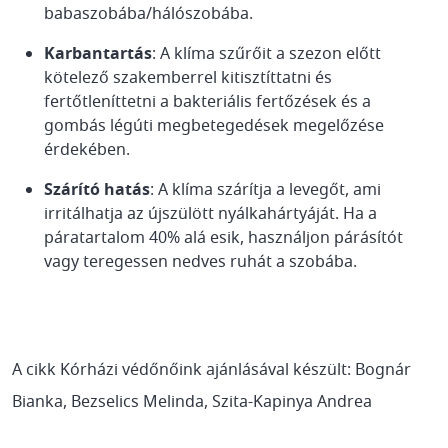
babaszobába/hálószobába.
Karbantartás
: A klíma szűrőit a szezon előtt
kötelező szakemberrel kitisztíttatni és
fertőtleníttetni a bakteriális fertőzések és a
gombás légúti megbetegedések megelőzése
érdekében.
Szárító hatás
: A klíma szárítja a levegőt, ami
irritálhatja az újszülött nyálkahártyáját. Ha a
páratartalom 40% alá esik, használjon párásítót
vagy teregessen nedves ruhát a szobába.
A cikk Kórházi védőnőink ajánlásával készült: Bognár
Bianka, Bezselics Melinda, Szita-Kapinya Andrea