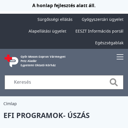
Ugrás a tartalomra
A honlap fejlesztés alatt áll.
Sürgősségi ellátás
Gyógyszertári ügyelet
Alapellátási ügyelet
EESZT Információs portál
Egészségablak
Győr-Moson-Sopron Vármegyei
Petz Aladár
Egyetemi Oktató Kórház
Searc
Címlap
EFI PROGRAMOK- ÚSZÁS