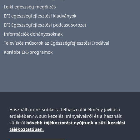
Lelki egészség megőrzés
EFI egészségfejlesztési kiadványok
EFI Egészségfejlesztési podcast sorozat
Információk dohányosoknak
Televíziós műsorok az Egészségfejlesztési Irodával
Korábbi EFI-programok
Használhatunk sütiket a felhasználói élmény javítása
Győr-Moson-Sopron Vármegyei
Petz Aladár
érdekében? A süti kezelési irányelvekről és a használt
Egyetemi Oktató Kórház
sütikről
bővebb tájékoztatást nyújtunk a süti kezelési
IMAGE
tájékoztatóban.