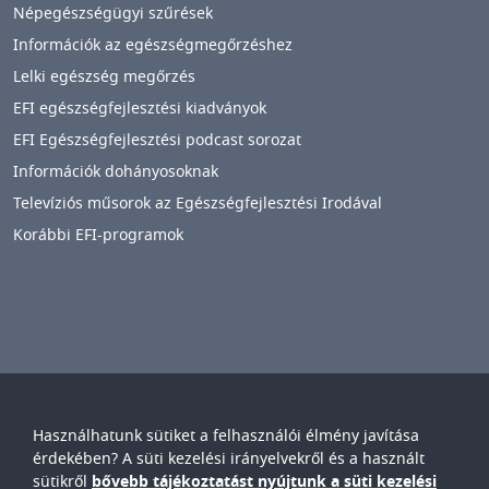
Népegészségügyi szűrések
Információk az egészségmegőrzéshez
Lelki egészség megőrzés
EFI egészségfejlesztési kiadványok
EFI Egészségfejlesztési podcast sorozat
Információk dohányosoknak
Televíziós műsorok az Egészségfejlesztési Irodával
Korábbi EFI-programok
Használhatunk sütiket a felhasználói élmény javítása
Győr-Moson-Sopron Vármegyei
Petz Aladár
érdekében? A süti kezelési irányelvekről és a használt
Egyetemi Oktató Kórház
sütikről
bővebb tájékoztatást nyújtunk a süti kezelési
IMAGE