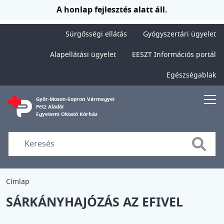
Ugrás a tartalomra
A honlap fejlesztés alatt áll.
Sürgősségi ellátás
Gyógyszertári ügyelet
Alapellátási ügyelet
EESZT Információs portál
Egészségablak
Győr-Moson-Sopron Vármegyei
Petz Aladár
Egyetemi Oktató Kórház
Searc
Címlap
SÁRKÁNYHAJÓZÁS AZ EFIVEL