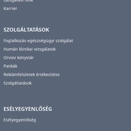
Látogatási idők
Karrier
SZOLGÁLTATÁSOK
Foglalkozás-egészségügyi szolgálat
Humán klinikai vizsgálatok
Orvosi könyvtár
Patikák
Reklámfelületek értékesítése
Szolgáltatások
ESÉLYEGYENLŐSÉG
Esélyegyenlőség