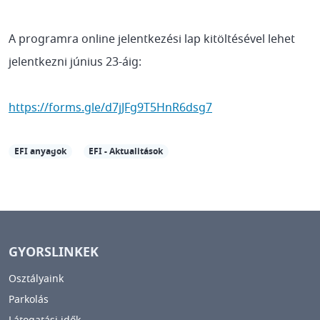
A programra online jelentkezési lap kitöltésével lehet
jelentkezni június 23-áig:
https://forms.gle/d7jJFg9T5HnR6dsg7
EFI anyagok
EFI - Aktualitások
GYORSLINKEK
Osztályaink
Parkolás