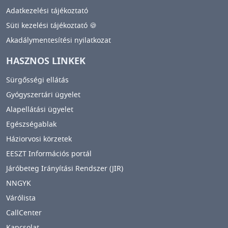
Adatkezelési tájékoztató
Süti kezelési tájékoztató 🍪
Akadálymentesítési nyilatkozat
HASZNOS LINKEK
Sürgősségi ellátás
Gyógyszertári ügyelet
Alapellátási ügyelet
Egészségablak
Háziorvosi körzetek
EESZT Információs portál
Járóbeteg Irányítási Rendszer (JIR)
NNGYK
Várólista
CallCenter
Kapcsolat