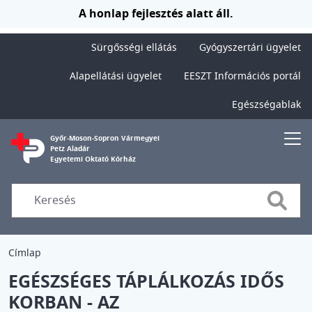
Ugrás a tartalomra
A honlap fejlesztés alatt áll.
Sürgősségi ellátás
Gyógyszertári ügyelet
Alapellátási ügyelet
EESZT Információs portál
Egészségablak
Győr-Moson-Sopron Vármegyei
Petz Aladár
Egyetemi Oktató Kórház
Searc
Címlap
EGÉSZSÉGES TÁPLÁLKOZÁS IDŐS
KORBAN - AZ