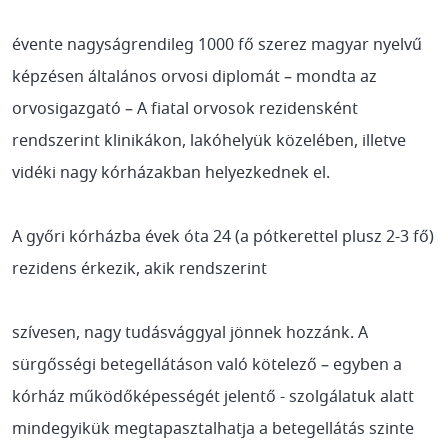
évente nagyságrendileg 1000 fő szerez magyar nyelvű
képzésen általános orvosi diplomát – mondta az
orvosigazgató – A fiatal orvosok rezidensként
rendszerint klinikákon, lakóhelyük közelében, illetve
vidéki nagy kórházakban helyezkednek el.
A győri kórházba évek óta 24 (a pótkerettel plusz 2-3 fő)
rezidens érkezik, akik rendszerint
szívesen, nagy tudásvággyal jönnek hozzánk. A
sürgősségi betegellátáson való kötelező – egyben a
kórház működőképességét jelentő - szolgálatuk alatt
mindegyikük megtapasztalhatja a betegellátás szinte