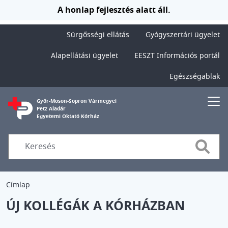
Ugrás a tartalomra
A honlap fejlesztés alatt áll.
Sürgősségi ellátás
Gyógyszertári ügyelet
Alapellátási ügyelet
EESZT Információs portál
Egészségablak
Győr-Moson-Sopron Vármegyei
Petz Aladár
Egyetemi Oktató Kórház
Searc
Címlap
ÚJ KOLLÉGÁK A KÓRHÁZBAN