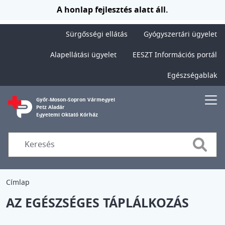
Ugrás a tartalomra
A honlap fejlesztés alatt áll.
Sürgősségi ellátás
Gyógyszertári ügyelet
Alapellátási ügyelet
EESZT Információs portál
Egészségablak
Győr-Moson-Sopron Vármegyei
Petz Aladár
Egyetemi Oktató Kórház
Searc
Címlap
AZ EGÉSZSÉGES TÁPLÁLKOZÁS