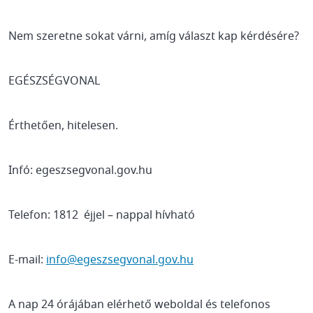
Nem szeretne sokat várni, amíg választ kap kérdésére?
EGÉSZSÉGVONAL
Érthetően, hitelesen.
Infó: egeszsegvonal.gov.hu
Telefon: 1812
éjjel – nappal hívható
E-mail:
info@egeszsegvonal.gov.hu
A nap 24 órájában elérhető weboldal és telefonos