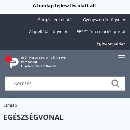
Ugrás a tartalomra
A honlap fejlesztés alatt áll.
Sürgősségi ellátás
Gyógyszertári ügyelet
Alapellátási ügyelet
EESZT Információs portál
Egészségablak
Győr-Moson-Sopron Vármegyei
Petz Aladár
Egyetemi Oktató Kórház
Searc
Címlap
EGÉSZSÉGVONAL