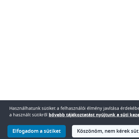
Használhatunk sütiket a felhasználói élmény javítása érdekében
a használt sütikről
bővebb tájékoztatást nyújtunk a süti keze
IMAGE
Elfogadom a sütiket
Köszönöm, nem kérek süt