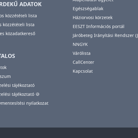
RDEKŰ ADATOK
Egészségablak
os közzétételi lista
Háziorvosi körzetek
 közzétételi lista
EESZT Információs portál
es közadatkereső
Járóbeteg Irányítási Rendszer (J
NNGYK
Várólista
TALOS
CallCenter
tok
Kapcsolat
sszum
elési tájékoztató
zelési tájékoztató 🍪
mentesítési nyilatkozat