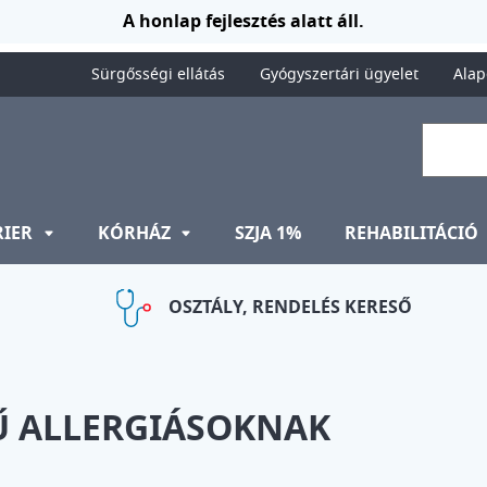
A honlap fejlesztés alatt áll.
Sürgősségi ellátás
Gyógyszertári ügyelet
Alap
RIER
KÓRHÁZ
SZJA 1%
REHABILITÁCIÓ
OSZTÁLY, RENDELÉS KERESŐ
Ű ALLERGIÁSOKNAK