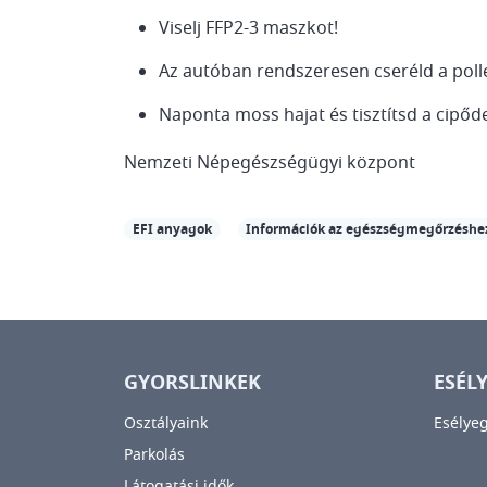
Viselj FFP2-3 maszkot!
Az autóban rendszeresen cseréld a poll
Naponta moss hajat és tisztítsd a cipőde
Nemzeti Népegészségügyi központ
EFI anyagok
Információk az egészségmegőrzéshe
GYORSLINKEK
ESÉL
Osztályaink
Esélye
Parkolás
Látogatási idők