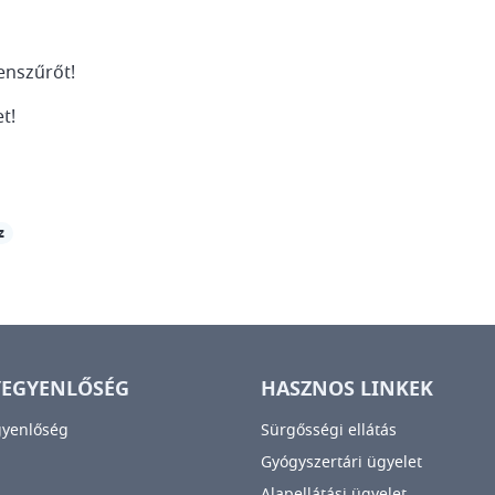
enszűrőt!
t!
z
YEGYENLŐSÉG
HASZNOS LINKEK
gyenlőség
Sürgősségi ellátás
Gyógyszertári ügyelet
Alapellátási ügyelet