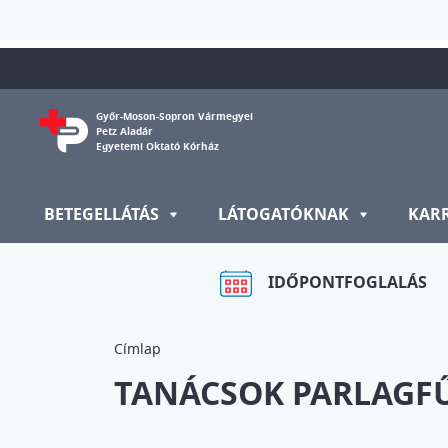
Ugrás a tartalomra
Győr-Moson-Sopron Vármegyei
Petz Aladár
Egyetemi Oktató Kórház
BETEGELLÁTÁS
LÁTOGATÓKNAK
KAR
IDŐPONTFOGLALÁS
Címlap
TANÁCSOK PARLAGF