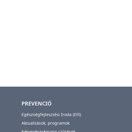
PREVENCIÓ
Egészségfejlesztési Iroda (EFI)
Aktualitások, programok
Népegészségügyi szűrések