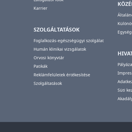
KÖZÉ
Karrier
Általán
Különös
SZOLGÁLTATÁSOK
Egység
Foglalkozás-egészségügyi szolgálat
Humán klinikai vizsgálatok
HIVA
Orvosi könyvtár
Pályáza
Patikák
Impre
Reklámfelületek értékesítése
Adatkez
Szolgáltatások
Süti ke
Akadály