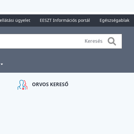
ellátási ügyelet
EESZT Információs portál
Egészségablak
Search
ORVOS KERESŐ