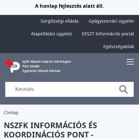
Ugrás a tartalomra
A honlap fejlesztés alatt áll.
Sürgősségi ellátás
Gyógyszertári ügyelet
Alapellátási ügyelet
EESZT Információs portál
Egészségablak
Győr-Moson-Sopron Vármegyei
Petz Aladár
Egyetemi Oktató Kórház
Searc
Címlap
NSZFK INFORMÁCIÓS ÉS
KOORDINÁCIÓS PONT -