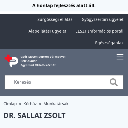
Ugrás a tartalomra
A honlap fejlesztés alatt áll.
Sürgősségi ellátás
Gyógyszertári ügyelet
Alapellátási ügyelet
EESZT Információs portál
Egészségablak
Győr-Moson-Sopron Vármegyei
Petz Aladár
Egyetemi Oktató Kórház
Searc
Címlap
Kórház
Munkatársak
DR. SALLAI ZSOLT