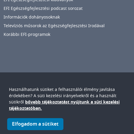
EFI Egészségfejlesztési podcast sorozat
Információk dohányosoknak
Televíziós műsorok az Egészségfejlesztési Irodával
Korábbi EFI-programok
Használhatunk sütiket a felhasználói élmény javítása
Győr-Moson-Sopron Vármegyei
Petz Aladár
érdekében? A süti kezelési irányelvekről és a használt
Egyetemi Oktató Kórház
sütikről
bővebb tájékoztatást nyújtunk a süti kezelési
IMAGE
tájékoztatóban.
© Győr-Moson-Sopron Vármegyei Petz Aladár Egyetemi Oktató
Elfogadom a sütiket
Kórház • 9024. Győr, Vasvári P. u. 2-4.
IMAGE