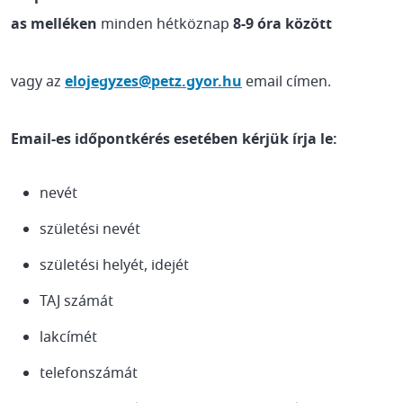
as melléken
minden hétköznap
8-9 óra között
vagy az
elojegyzes@petz.gyor.hu
email címen.
Email-es időpontkérés esetében kérjük írja le:
nevét
születési nevét
születési helyét, idejét
TAJ számát
lakcímét
telefonszámát