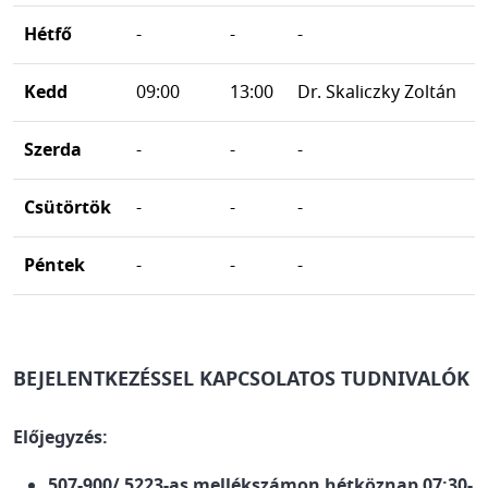
Hétfő
-
-
-
Kedd
09:00
13:00
Dr. Skaliczky Zoltán
Szerda
-
-
-
Csütörtök
-
-
-
Péntek
-
-
-
BEJELENTKEZÉSSEL KAPCSOLATOS TUDNIVALÓK
Előjegyzés:
507-900/ 5223-as mellékszámon hétköznap 07:30-