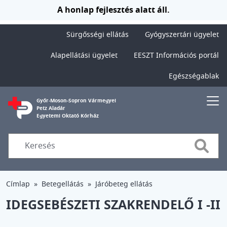
Ugrás a tartalomra
A honlap fejlesztés alatt áll.
Sürgősségi ellátás
Gyógyszertári ügyelet
Alapellátási ügyelet
EESZT Információs portál
Egészségablak
Győr-Moson-Sopron Vármegyei
Petz Aladár
Egyetemi Oktató Kórház
Searc
Címlap
Betegellátás
Járóbeteg ellátás
IDEGSEBÉSZETI SZAKRENDELŐ I -II