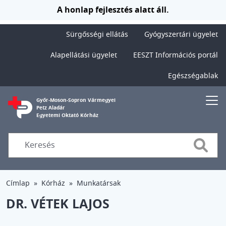
Ugrás a tartalomra
A honlap fejlesztés alatt áll.
Sürgősségi ellátás
Gyógyszertári ügyelet
Alapellátási ügyelet
EESZT Információs portál
Egészségablak
Győr-Moson-Sopron Vármegyei
Petz Aladár
Egyetemi Oktató Kórház
Searc
Címlap
Kórház
Munkatársak
DR. VÉTEK LAJOS