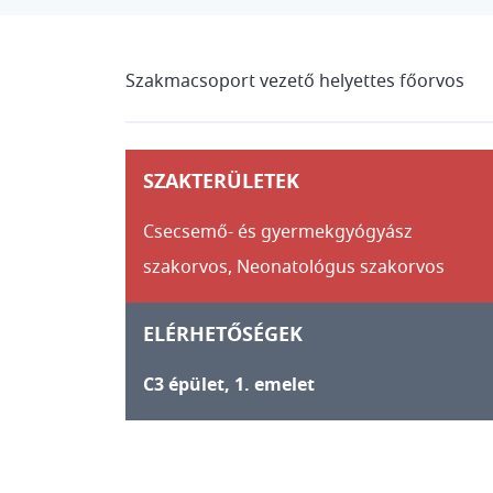
Szakmacsoport vezető helyettes főorvos
SZAKTERÜLETEK
Csecsemő- és gyermekgyógyász
szakorvos,
Neonatológus szakorvos
ELÉRHETŐSÉGEK
C3 épület, 1. emelet