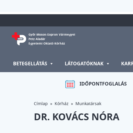
Ugrás a tartalomra
Győr-Moson-Sopron Vármegyei
Petz Aladár
Egyetemi Oktató Kórház
BETEGELLÁTÁS
LÁTOGATÓKNAK
KAR
IDŐPONTFOGLALÁS
Címlap
Kórház
Munkatársak
DR. KOVÁCS NÓRA