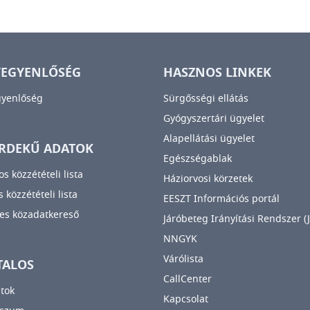
YEGYENLŐSÉG
HASZNOS LINKEK
gyenlőség
Sürgősségi ellátás
Gyógyszertári ügyelet
Alapellátási ügyelet
RDEKŰ ADATOK
Egészségablak
os közzétételi lista
Háziorvosi körzetek
 közzétételi lista
EESZT Információs portál
es közadatkereső
Járóbeteg Irányítási Rendszer (J
NNGYK
Várólista
TALOS
CallCenter
tok
Kapcsolat