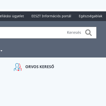
ellátási ügyelet
EESZT Információs portál
Egészségablak
Search
ORVOS KERESŐ