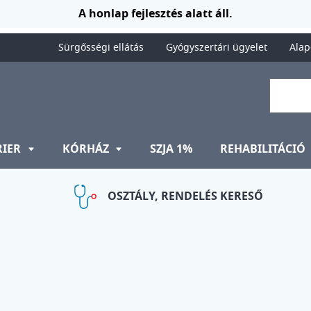
A honlap fejlesztés alatt áll.
Sürgősségi ellátás
Gyógyszertári ügyelet
Alap
RIER
KÓRHÁZ
SZJA 1%
REHABILITÁCIÓ
OSZTÁLY, RENDELÉS KERESŐ