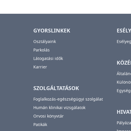
GYORSLINKEK
ESÉL
Osztályaink
Esélye
Parkolás
Látogatási idők
KÖZÉ
Karrier
Általán
Különös
SZOLGÁLTATÁSOK
Egység
Foglalkozás-egészségügyi szolgálat
Humán klinikai vizsgálatok
HIVA
Orvosi könyvtár
Pályáza
Patikák