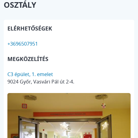
OSZTÁLY
ELÉRHETŐSÉGEK
+3696507951
MEGKÖZELÍTÉS
C3 épület, 1. emelet
9024 Győr, Vasvári Pál út 2-4.