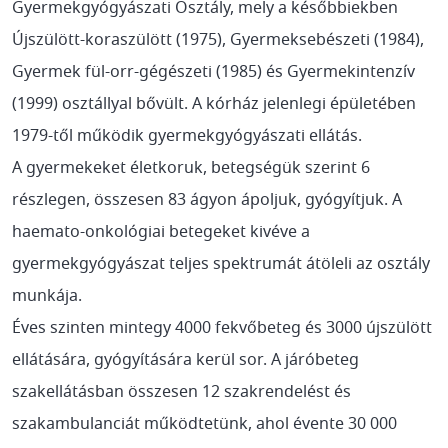
Gyermekgyógyászati Osztály, mely a későbbiekben
Újszülött-koraszülött (1975), Gyermeksebészeti (1984),
Gyermek fül-orr-gégészeti (1985) és Gyermekintenzív
(1999) osztállyal bővült. A kórház jelenlegi épületében
1979-től működik gyermekgyógyászati ellátás.
A gyermekeket életkoruk, betegségük szerint 6
részlegen, összesen 83 ágyon ápoljuk, gyógyítjuk. A
haemato-onkológiai betegeket kivéve a
gyermekgyógyászat teljes spektrumát átöleli az osztály
munkája.
Éves szinten mintegy 4000 fekvőbeteg és 3000 újszülött
ellátására, gyógyítására kerül sor. A járóbeteg
szakellátásban összesen 12 szakrendelést és
szakambulanciát működtetünk, ahol évente 30 000