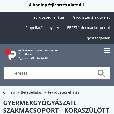
Ugrás a tartalomra
A honlap fejlesztés alatt áll.
Sürgősségi ellátás
Gyógyszertári ügyelet
Alapellátási ügyelet
EESZT Információs portál
Egészségablak
Győr-Moson-Sopron Vármegyei
Petz Aladár
Egyetemi Oktató Kórház
Searc
Címlap
Betegellátás
Fekvőbeteg ellátás
GYERMEKGYÓGYÁSZATI
SZAKMACSOPORT - KORASZÜLÖTT