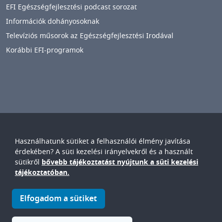
EFI Egészségfejlesztési podcast sorozat
Információk dohányosoknak
Televíziós műsorok az Egészségfejlesztési Irodával
Korábbi EFI-programok
Használhatunk sütiket a felhasználói élmény javítása
Győr-Moson-Sopron Vármegyei
Petz Aladár
érdekében? A süti kezelési irányelvekről és a használt
Egyetemi Oktató Kórház
sütikről
bővebb tájékoztatást nyújtunk a süti kezelési
IMAGE
tájékoztatóban.
© Győr-Moson-Sopron Vármegyei Petz Aladár Egyetemi Oktató
Elfogadom a sütiket
Kórház • 9024. Győr, Vasvári P. u. 2-4.
IMAGE