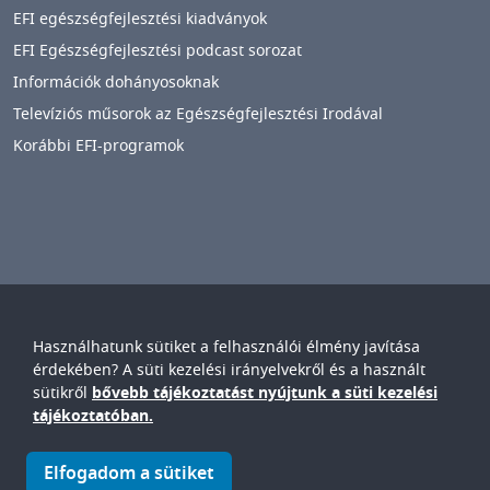
EFI egészségfejlesztési kiadványok
EFI Egészségfejlesztési podcast sorozat
Információk dohányosoknak
Televíziós műsorok az Egészségfejlesztési Irodával
Korábbi EFI-programok
Használhatunk sütiket a felhasználói élmény javítása
Győr-Moson-Sopron Vármegyei
Petz Aladár
érdekében? A süti kezelési irányelvekről és a használt
Egyetemi Oktató Kórház
sütikről
bővebb tájékoztatást nyújtunk a süti kezelési
IMAGE
tájékoztatóban.
© Győr-Moson-Sopron Vármegyei Petz Aladár Egyetemi Oktató
Elfogadom a sütiket
Kórház • 9024. Győr, Vasvári P. u. 2-4.