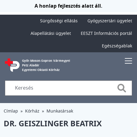
Ugrás a tartalomra
A honlap fejlesztés alatt áll.
Sürgősségi ellátás
Gyógyszertári ügyelet
Alapellátási ügyelet
EESZT Információs portál
Egészségablak
Győr-Moson-Sopron Vármegyei
Petz Aladár
Egyetemi Oktató Kórház
Searc
Címlap
Kórház
Munkatársak
DR. GEISZLINGER BEATRIX