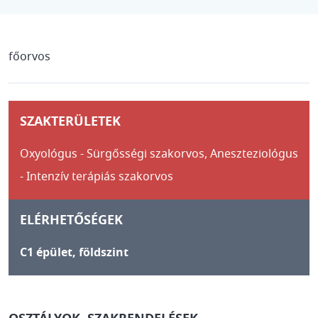
főorvos
SZAKTERÜLETEK
Oxyológus - Sürgősségi szakorvos,
Aneszteziológus
- Intenzív terápiás szakorvos
ELÉRHETŐSÉGEK
C1 épület, földszint