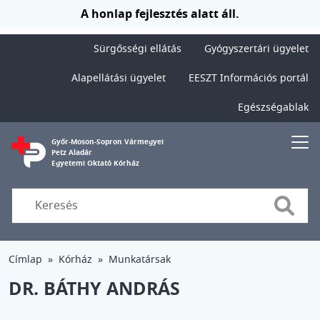
Ugrás a tartalomra
A honlap fejlesztés alatt áll.
Sürgősségi ellátás
Gyógyszertári ügyelet
Alapellátási ügyelet
EESZT Információs portál
Egészségablak
Győr-Moson-Sopron Vármegyei
Petz Aladár
Egyetemi Oktató Kórház
Searc
Címlap
Kórház
Munkatársak
DR. BÁTHY ANDRÁS