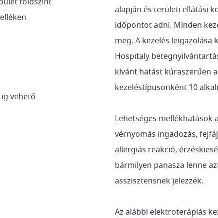
pület földszint
alapján és területi ellátási
elléken
időpontot adni. Minden keze
meg. A kezelés leigazolása 
Hospitaly betegnyilvántartá
kívánt hatást kúraszerűen a
kezeléstípusonként 10 alkal
-ig vehető
Lehetséges mellékhatások az
vérnyomás ingadozás, fejfá
allergiás reakció, érzéskies
bármilyen panasza lenne azt
asszisztensnek jelezzék.
Az alábbi elektroterápiás ke