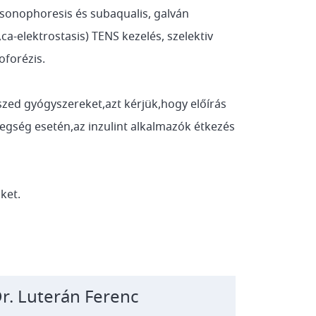
sonophoresis és subaqualis, galván
,ca-elektrostasis) TENS kezelés, szelektiv
oforézis.
ed gyógyszereket,azt kérjük,hogy előírás
egség esetén,az inzulint alkalmazók étkezés
ket.
r. Luterán Ferenc