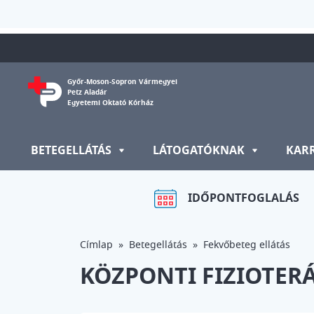
Ugrás a tartalomra
Győr-Moson-Sopron Vármegyei
Petz Aladár
Egyetemi Oktató Kórház
BETEGELLÁTÁS
LÁTOGATÓKNAK
KAR
IDŐPONTFOGLALÁS
Címlap
Betegellátás
Fekvőbeteg ellátás
KÖZPONTI FIZIOTER