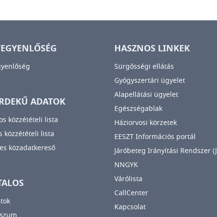
YEGYENLŐSÉG
HASZNOS LINKEK
gyenlőség
Sürgősségi ellátás
Gyógyszertári ügyelet
Alapellátási ügyelet
RDEKŰ ADATOK
Egészségablak
os közzétételi lista
Háziorvosi körzetek
 közzétételi lista
EESZT Információs portál
es közadatkereső
Járóbeteg Irányítási Rendszer (J
NNGYK
Várólista
TALOS
CallCenter
tok
Kapcsolat
sszum