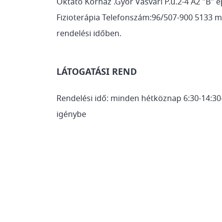
Oktató Kórház .Győr Vasvári P.u.2-4 A2 "B" é
Fizioterápia Telefonszám:96/507-900 5133 m
rendelési időben.
LÁTOGATÁSI REND
Rendelési idő: minden hétköznap 6:30-14:30
igénybe