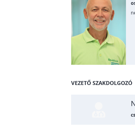
o
n
VEZETŐ SZAKDOLGOZÓ
N
c