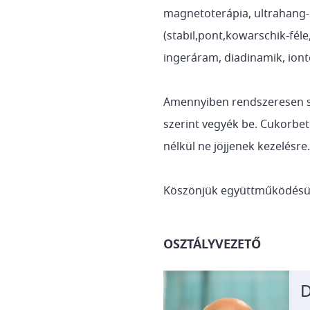
magnetoterápia, ultrahang-
(stabil,pont,kowarschik-féle
ingeráram, diadinamik, iont
Amennyiben rendszeresen sz
szerint vegyék be. Cukorbet
nélkül ne jöjjenek kezelésre.
Köszönjük együttműködésü
OSZTÁLYVEZETŐ
D