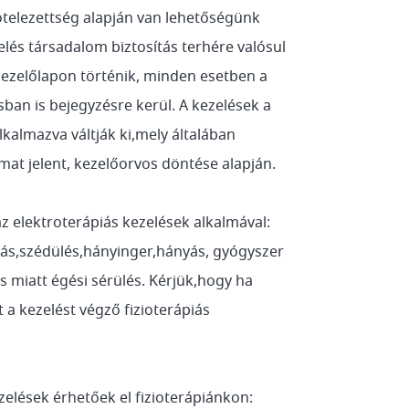
 kötelezettség alapján van lehetőségünk
lés társadalom biztosítás terhére valósul
kezelőlapon történik, minden esetben a
sban is bejegyzésre kerül. A kezelések a
lkalmazva váltják ki,mely általában
mat jelent, kezelőorvos döntése alapján.
 elektroterápiás kezelések alkalmával:
jás,szédülés,hányinger,hányás, gyógyszer
és miatt égési sérülés. Kérjük,hogy ha
 a kezelést végző fizioterápiás
zelések érhetőek el fizioterápiánkon: