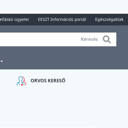
ellátási ügyelet
EESZT Információs portál
Egészségablak
Search
ORVOS KERESŐ