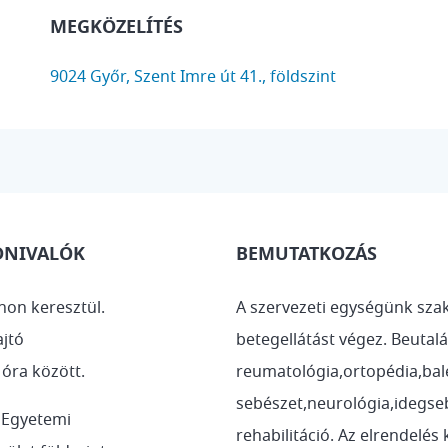
MEGKÖZELÍTÉS
9024 Győr, Szent Imre út 41., földszint
DNIVALÓK
BEMUTATKOZÁS
non keresztül.
A szervezeti egységünk sza
ajtó
betegellátást végez. Beutal
 óra között.
reumatológia,ortopédia,bale
sebészet,neurológia,idegse
 Egyetemi
rehabilitáció. Az elrendelés 