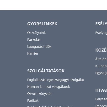
GYORSLINKEK
ESÉL
Osztályaink
Esélye
Parkolás
Látogatási idők
KÖZÉ
Karrier
Általán
Különös
SZOLGÁLTATÁSOK
Egység
Foglalkozás-egészségügyi szolgálat
Humán klinikai vizsgálatok
HIVA
Orvosi könyvtár
Pályáza
Patikák
Impre