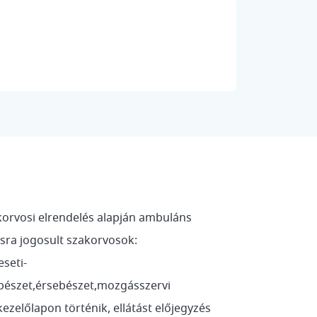
korvosi elrendelés alapján ambuláns
ásra jogosult szakorvosok:
seti-
bészet,érsebészet,mozgásszervi
kezelőlapon történik, ellátást előjegyzés