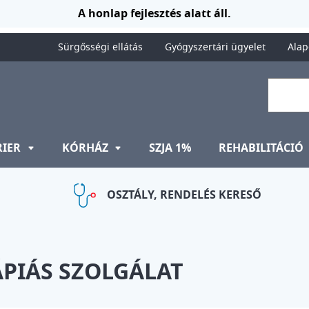
A honlap fejlesztés alatt áll.
Sürgősségi ellátás
Gyógyszertári ügyelet
Alap
RIER
KÓRHÁZ
SZJA 1%
REHABILITÁCIÓ
OSZTÁLY, RENDELÉS KERESŐ
ÁPIÁS SZOLGÁLAT