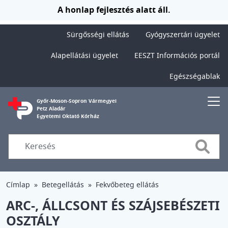
Ugrás a tartalomra
A honlap fejlesztés alatt áll.
Sürgősségi ellátás
Gyógyszertári ügyelet
Alapellátási ügyelet
EESZT Információs portál
Egészségablak
Győr-Moson-Sopron Vármegyei
Petz Aladár
Egyetemi Oktató Kórház
Searc
Címlap
Betegellátás
Fekvőbeteg ellátás
ARC-, ÁLLCSONT ÉS SZÁJSEBÉSZETI
OSZTÁLY