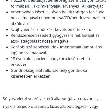
Hozza el: beutalóját (lehetőség szerint kinyomtatott
formában), lakcímkártyáját, érvényes TAJ kártyáját
Amennyiben készült 1 éven belüli röntgen felvétele
hozza magával (kinyomtatva/CD/pendrive/email-en
átküldve).
Szájhygienés rendezést követően érkezzen.
Rendszeresen szedett gyógyszereinek listáját és
azok adagolását hozza magával.
Korábbi szájsebészeti dokumentumait (ambuláns
lap) hozza magával.
18 éven aluli páciens nagykorú kíséretében
érkezzen.
Gondnokság alatt álló személy gondnoka
kíséretében érkezzen.
Súlyos, életet veszélyeztető állapot (pl. arcduzzanat,
nyakra terjedő duzzanat, lázas állapot, légzési- vagy