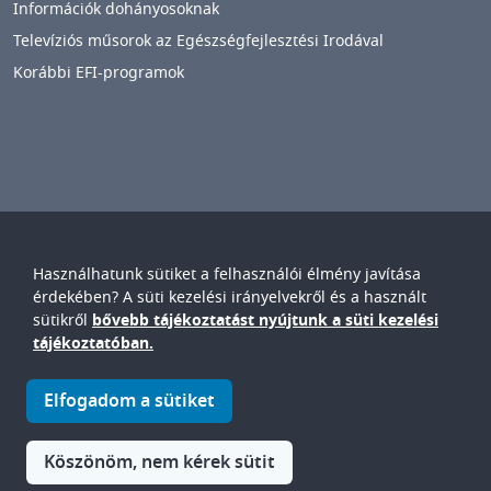
Információk dohányosoknak
Televíziós műsorok az Egészségfejlesztési Irodával
Korábbi EFI-programok
Használhatunk sütiket a felhasználói élmény javítása
Győr-Moson-Sopron Vármegyei
Petz Aladár
érdekében? A süti kezelési irányelvekről és a használt
Egyetemi Oktató Kórház
sütikről
bővebb tájékoztatást nyújtunk a süti kezelési
IMAGE
tájékoztatóban.
© Győr-Moson-Sopron Vármegyei Petz Aladár Egyetemi Oktató
Elfogadom a sütiket
Kórház • 9024. Győr, Vasvári P. u. 2-4.
IMAGE
Köszönöm, nem kérek sütit