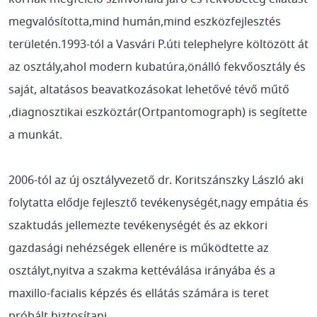
megvalósította,mind humán,mind eszközfejlesztés
területén.1993-tól a Vasvári P.úti telephelyre költözött át
az osztály,ahol modern kubatúra,önálló fekvőosztály és
saját, altatásos beavatkozásokat lehetővé tévő műtő
,diagnosztikai eszköztár(Ortpantomograph) is segítette
a munkát.
2006-tól az új osztályvezető dr. Koritszánszky László aki
folytatta elődje fejlesztő tevékenységét,nagy empátia és
szaktudás jellemezte tevékenységét és az ekkori
gazdasági nehézségek ellenére is működtette az
osztályt,nyitva a szakma kettéválása irányába és a
maxillo-facialis képzés és ellátás számára is teret
próbált biztosítani.