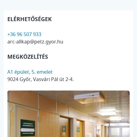
ELÉRHETŐSÉGEK
+36 96 507 933
arc-allkap@petz.gyor.hu
MEGKÖZELÍTÉS
A1 épület, 5. emelet
9024 Győr, Vasvári Pál út 2-4.