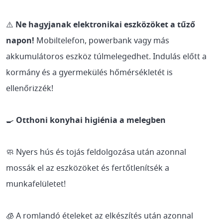
⚠️
Ne hagyjanak elektronikai eszközöket a tűző
napon!
Mobiltelefon, powerbank vagy más
akkumulátoros eszköz túlmelegedhet. Indulás előtt a
kormány és a gyermekülés hőmérsékletét is
ellenőrizzék!
🍳
Otthoni konyhai higiénia a melegben
🧼 Nyers hús és tojás feldolgozása után azonnal
mossák el az eszközöket és fertőtlenítsék a
munkafelületet!
🧊 A romlandó ételeket az elkészítés után azonnal