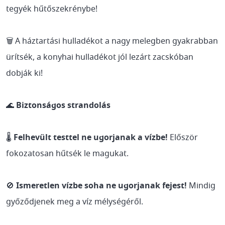
tegyék hűtőszekrénybe!
🗑️ A háztartási hulladékot a nagy melegben gyakrabban
ürítsék, a konyhai hulladékot jól lezárt zacskóban
dobják ki!
🌊
Biztonságos strandolás
🌡️
Felhevült testtel ne ugorjanak a vízbe!
Először
fokozatosan hűtsék le magukat.
🚫
Ismeretlen vízbe soha ne ugorjanak fejest!
Mindig
győződjenek meg a víz mélységéről.