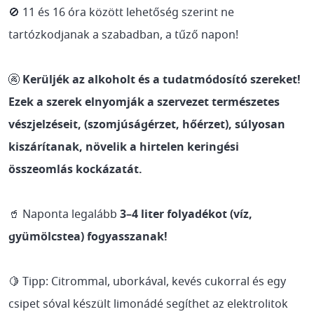
🚫 11 és 16 óra között lehetőség szerint ne
tartózkodjanak a szabadban, a tűző napon!
🚱
Kerüljék az alkoholt és a tudatmódosító szereket!
Ezek a szerek elnyomják a szervezet természetes
vészjelzéseit, (szomjúságérzet, hőérzet), súlyosan
kiszárítanak, növelik a hirtelen keringési
összeomlás kockázatát.
🥤 Naponta legalább
3–4 liter folyadékot (víz,
gyümölcstea) fogyasszanak!
🍋 Tipp: Citrommal, uborkával, kevés cukorral és egy
csipet sóval készült limonádé segíthet az elektrolitok