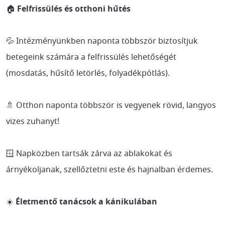
🏠
Felfrissülés és otthoni hűtés
💦 Intézményünkben naponta többször biztosítjuk
betegeink számára a felfrissülés lehetőségét
(mosdatás, hűsítő letörlés, folyadékpótlás).
🚿 Otthon naponta többször is vegyenek rövid, langyos
vizes zuhanyt!
🪟 Napközben tartsák zárva az ablakokat és
árnyékoljanak, szellőztetni este és hajnalban érdemes.
☀️
Életmentő tanácsok a kánikulában