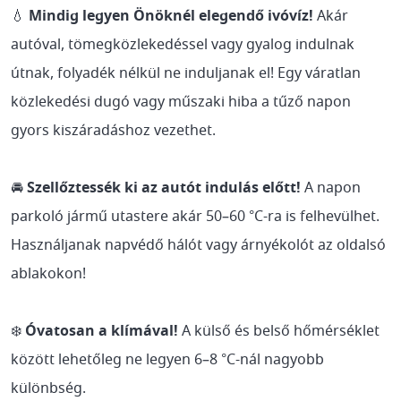
💧
Mindig legyen Önöknél elegendő ivóvíz!
Akár
autóval, tömegközlekedéssel vagy gyalog indulnak
útnak, folyadék nélkül ne induljanak el! Egy váratlan
közlekedési dugó vagy műszaki hiba a tűző napon
gyors kiszáradáshoz vezethet.
🚘
Szellőztessék ki az autót indulás előtt!
A napon
parkoló jármű utastere akár 50–60 °C-ra is felhevülhet.
Használjanak napvédő hálót vagy árnyékolót az oldalsó
ablakokon!
❄️
Óvatosan a klímával!
A külső és belső hőmérséklet
között lehetőleg ne legyen 6–8 °C-nál nagyobb
különbség.