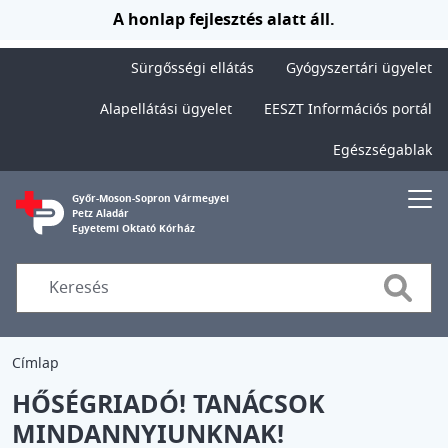
Ugrás a tartalomra
A honlap fejlesztés alatt áll.
Sürgősségi ellátás
Gyógyszertári ügyelet
Alapellátási ügyelet
EESZT Információs portál
Egészségablak
Győr-Moson-Sopron Vármegyei
Petz Aladár
Egyetemi Oktató Kórház
Searc
Címlap
HŐSÉGRIADÓ! TANÁCSOK
MINDANNYIUNKNAK!