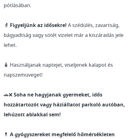
pótlásában.
👵
Figyeljünk az idősekre!
A szédülés, zavartság,
bágyadtság vagy sötét vizelet már a kiszáradás jele
lehet.
🧴 Használjanak naptejet, viseljenek kalapot és
napszemüveget!
🚗❌
Soha ne hagyjanak gyermeket, idős
hozzátartozót vagy háziállatot parkoló autóban,
lehúzott ablakkal sem!
💊
A gyógyszereket megfelelő hőmérsékleten