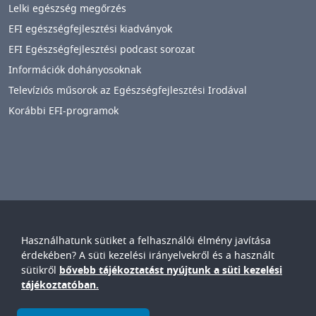
Lelki egészség megőrzés
EFI egészségfejlesztési kiadványok
EFI Egészségfejlesztési podcast sorozat
Információk dohányosoknak
Televíziós műsorok az Egészségfejlesztési Irodával
Korábbi EFI-programok
Használhatunk sütiket a felhasználói élmény javítása
Győr-Moson-Sopron Vármegyei
Petz Aladár
érdekében? A süti kezelési irányelvekről és a használt
Egyetemi Oktató Kórház
sütikről
bővebb tájékoztatást nyújtunk a süti kezelési
IMAGE
tájékoztatóban.
© Győr-Moson-Sopron Vármegyei Petz Aladár Egyetemi Oktató