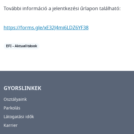
További információ a jelentkezési űrlapon található:
https://forms.gle/xE32J4mi6LDZ6YF38
EFI - Aktualitások
GYORSLINKEK
Osztályaink
Parkolás
Látogatási idők
Karrier