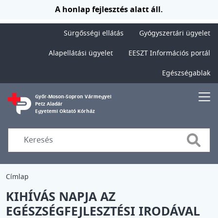
Ugrás a tartalomra
A honlap fejlesztés alatt áll.
Sürgősségi ellátás
Gyógyszertári ügyelet
Alapellátási ügyelet
EESZT Információs portál
Egészségablak
Győr-Moson-Sopron Vármegyei
Petz Aladár
Egyetemi Oktató Kórház
Searc
Címlap
KIHÍVÁS NAPJA AZ
EGÉSZSÉGFEJLESZTÉSI IRODÁVAL