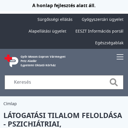
Ugrás a tartalomra
A honlap fejlesztés alatt áll.
Sürgősségi ellátás
Gyógyszertári ügyelet
Alapellátási ügyelet
EESZT Információs portál
Egészségablak
Győr-Moson-Sopron Vármegyei
Petz Aladár
Egyetemi Oktató Kórház
Searc
Címlap
LÁTOGATÁSI TILALOM FELOLDÁSA
- PSZICHIÁTRIAI,