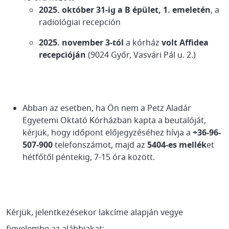
2025. október 31-ig a B épület, 1. emeletén
, a
radiológiai recepción
2025. november 3-tól
a kórház
volt Affidea
recepcióján
(9024 Győr, Vasvári Pál u. 2.)
Abban az esetben, ha Ön nem a Petz Aladár
Egyetemi Oktató Kórházban kapta a beutalóját,
kérjük, hogy időpont előjegyzéséhez hívja a
+36-96-
507-900
telefonszámot, majd az
5404-es mellék
et
hétfőtől péntekig, 7-15 óra között.
Kérjük, jelentkezésekor lakcíme alapján vegye