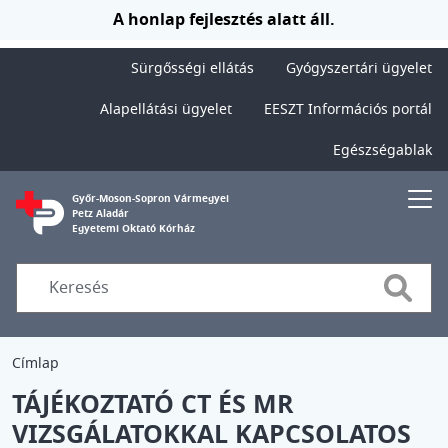
Ugrás a tartalomra
A honlap fejlesztés alatt áll.
Sürgősségi ellátás
Gyógyszertári ügyelet
Alapellátási ügyelet
EESZT Információs portál
Egészségablak
Győr-Moson-Sopron Vármegyei
Petz Aladár
Egyetemi Oktató Kórház
Searc
Címlap
TÁJÉKOZTATÓ CT ÉS MR
VIZSGÁLATOKKAL KAPCSOLATOS