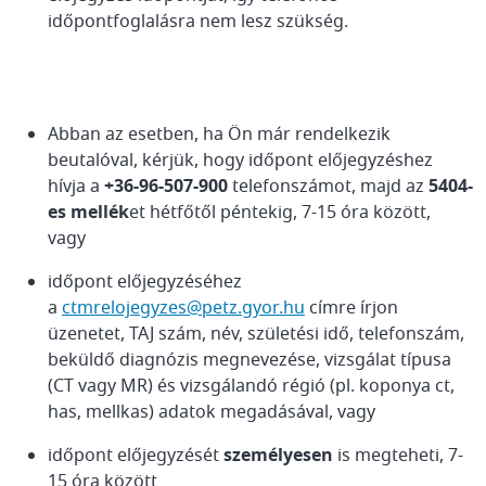
időpontfoglalásra nem lesz szükség.
Abban az esetben, ha Ön már rendelkezik
beutalóval, kérjük, hogy időpont előjegyzéshez
hívja a
+36-96-507-900
telefonszámot, majd az
5404-
es mellék
et hétfőtől péntekig, 7-15 óra között,
vagy
időpont előjegyzéséhez
a
ctmrelojegyzes@petz.gyor.hu
címre írjon
üzenetet, TAJ szám, név, születési idő, telefonszám,
beküldő diagnózis megnevezése, vizsgálat típusa
(CT vagy MR) és vizsgálandó régió (pl. koponya ct,
has, mellkas) adatok megadásával, vagy
időpont előjegyzését
személyesen
is megteheti, 7-
15 óra között