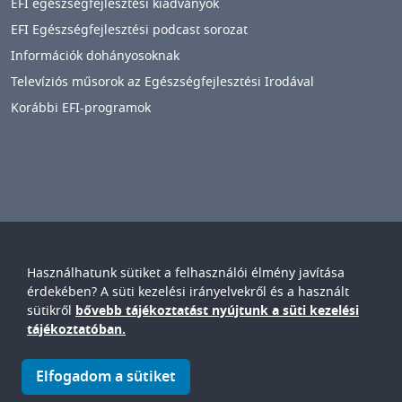
EFI egészségfejlesztési kiadványok
EFI Egészségfejlesztési podcast sorozat
Információk dohányosoknak
Televíziós műsorok az Egészségfejlesztési Irodával
Korábbi EFI-programok
Használhatunk sütiket a felhasználói élmény javítása
Győr-Moson-Sopron Vármegyei
Petz Aladár
érdekében? A süti kezelési irányelvekről és a használt
Egyetemi Oktató Kórház
sütikről
bővebb tájékoztatást nyújtunk a süti kezelési
IMAGE
tájékoztatóban.
© Győr-Moson-Sopron Vármegyei Petz Aladár Egyetemi Oktató
Elfogadom a sütiket
Kórház • 9024. Győr, Vasvári P. u. 2-4.
IMAGE