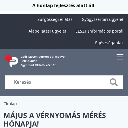
Ugrás a tartalomra
A honlap fejlesztés alatt áll.
Sürgősségi ellátás
Gyógyszertári ügyelet
Alapellátási ügyelet
EESZT Információs portál
Egészségablak
Győr-Moson-Sopron Vármegyei
Petz Aladár
Egyetemi Oktató Kórház
Searc
Címlap
MÁJUS A VÉRNYOMÁS MÉRÉS
HÓNAPJA!