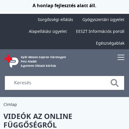
Ugrás a tartalomra
A honlap fejlesztés alatt áll.
Sürgősségi ellátás
Gyógyszertári ügyelet
Alapellátási ügyelet
EESZT Információs portál
Egészségablak
Győr-Moson-Sopron Vármegyei
Petz Aladár
Egyetemi Oktató Kórház
Searc
Címlap
VIDEÓK AZ ONLINE
FÜGGŐSÉGRŐL