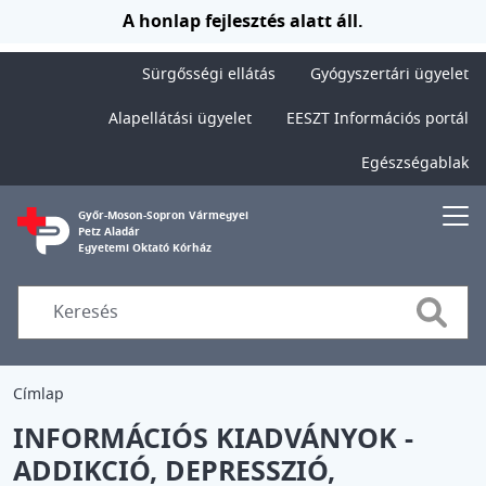
Ugrás a tartalomra
A honlap fejlesztés alatt áll.
Sürgősségi ellátás
Gyógyszertári ügyelet
Alapellátási ügyelet
EESZT Információs portál
Egészségablak
Győr-Moson-Sopron Vármegyei
Petz Aladár
Egyetemi Oktató Kórház
Searc
Címlap
INFORMÁCIÓS KIADVÁNYOK -
ADDIKCIÓ, DEPRESSZIÓ,