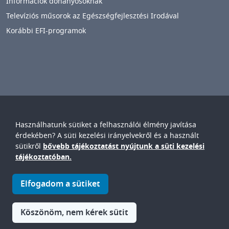
Információk dohányosoknak
Televíziós műsorok az Egészségfejlesztési Irodával
Korábbi EFI-programok
Használhatunk sütiket a felhasználói élmény javítása
Győr-Moson-Sopron Vármegyei
Petz Aladár
érdekében? A süti kezelési irányelvekről és a használt
Egyetemi Oktató Kórház
sütikről
bővebb tájékoztatást nyújtunk a süti kezelési
IMAGE
tájékoztatóban.
© Győr-Moson-Sopron Vármegyei Petz Aladár Egyetemi Oktató
Elfogadom a sütiket
Kórház • 9024. Győr, Vasvári P. u. 2-4.
IMAGE
Köszönöm, nem kérek sütit