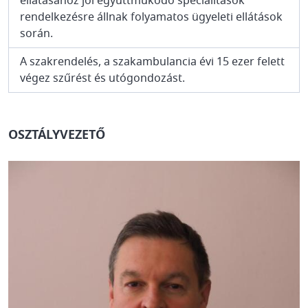
ellátásához jól együttműködő specialitások
rendelkezésre állnak folyamatos ügyeleti ellátások
során.
A szakrendelés, a szakambulancia évi 15 ezer felett
végez szűrést és utógondozást.
OSZTÁLYVEZETŐ