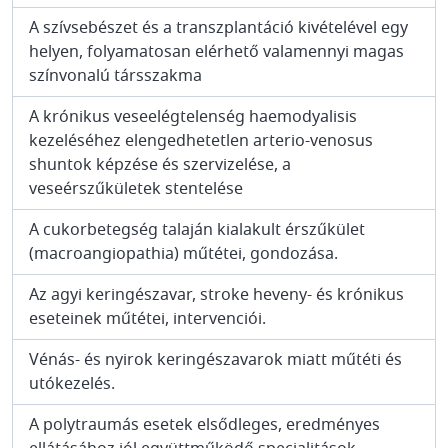
A szívsebészet és a transzplantáció kivételével egy
helyen, folyamatosan elérhető valamennyi magas
színvonalú társszakma
A krónikus veseelégtelenség haemodyalisis
kezeléséhez elengedhetetlen arterio-venosus
shuntok képzése és szervizelése, a
veseérszűkületek stentelése
A cukorbetegség talaján kialakult érszűkület
(macroangiopathia) műtétei, gondozása.
Az agyi keringészavar, stroke heveny- és krónikus
eseteinek műtétei, intervenciói.
Vénás- és nyirok keringészavarok miatt műtéti és
utókezelés.
A polytraumás esetek elsődleges, eredményes