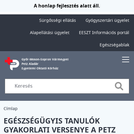
Ugrás a tartalomra
A honlap fejlesztés alatt áll.
Sürgősségi ellátás
Gyógyszertári ügyelet
Alapellátási ügyelet
EESZT Információs portál
Egészségablak
Győr-Moson-Sopron Vármegyei
Petz Aladár
Egyetemi Oktató Kórház
Searc
Címlap
EGÉSZSÉGÜGYIS TANULÓK
GYAKORLATI VERSENYE A PETZ