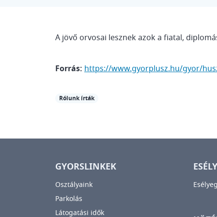
A jövő orvosai lesznek azok a fiatal, diplo
Forrás:
https://www.gyorplusz.hu/gyor/hus
Rólunk írták
GYORSLINKEK
ESÉL
Osztályaink
Esélye
Parkolás
Látogatási idők