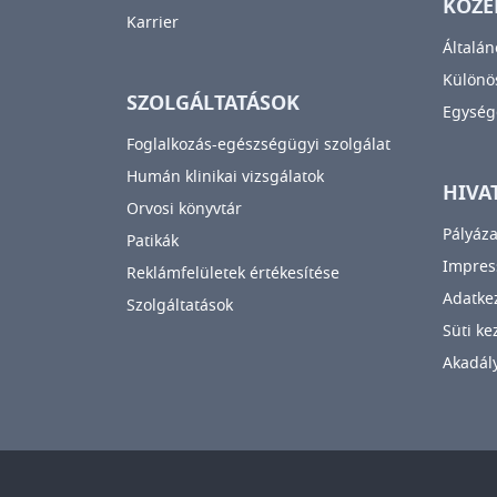
KÖZÉ
Karrier
Általán
Különös
SZOLGÁLTATÁSOK
Egység
Foglalkozás-egészségügyi szolgálat
Humán klinikai vizsgálatok
HIVA
Orvosi könyvtár
Pályáza
Patikák
Impre
Reklámfelületek értékesítése
Adatkez
Szolgáltatások
Süti ke
Akadály