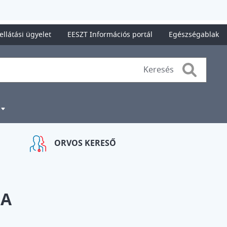
ellátási ügyelet
EESZT Információs portál
Egészségablak
Search
ORVOS KERESŐ
BA